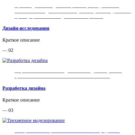
Производим исследование рынков, конкурентов и
аналогов. Находим оптимальную нишу и конкурентные
преимущества вашего для вашего проекта.
Дизайн-исследования
Краткое описание
— 02
Разработка внешнего вида вашего изделия с учетом
требований и технологических возможностей
Разработка дизайна
Краткое описание
— 03
Построение поверхностей класса «А» и цифровых