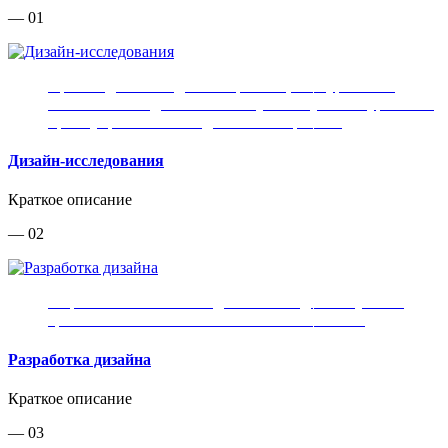
— 01
Производим исследование рынков, конкурентов и
аналогов. Находим оптимальную нишу и конкурентные
преимущества вашего для вашего проекта.
Дизайн-исследования
Краткое описание
— 02
Разработка внешнего вида вашего изделия с учетом
требований и технологических возможностей
Разработка дизайна
Краткое описание
— 03