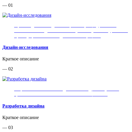
— 01
Производим исследование рынков, конкурентов и
аналогов. Находим оптимальную нишу и конкурентные
преимущества вашего для вашего проекта.
Дизайн-исследования
Краткое описание
— 02
Разработка внешнего вида вашего изделия с учетом
требований и технологических возможностей
Разработка дизайна
Краткое описание
— 03