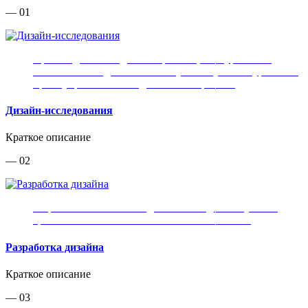
— 01
Производим исследование рынков, конкурентов и
аналогов. Находим оптимальную нишу и конкурентные
преимущества вашего для вашего проекта.
Дизайн-исследования
Краткое описание
— 02
Разработка внешнего вида вашего изделия с учетом
требований и технологических возможностей
Разработка дизайна
Краткое описание
— 03